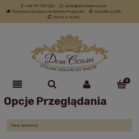
+48 791 752 020
sklep@domdekoracji.pl
Darmowa dostawa na terenie Przemyśla
Wysyłka w 24h
Zwrot w 14 dni
Opcje Przeglądania
Cena: (wybierz)