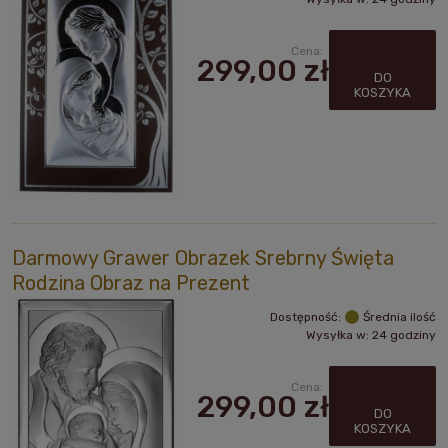
Cena:
299,00 zł
DO
KOSZYKA
Darmowy Grawer Obrazek Srebrny Święta
Rodzina Obraz na Prezent
Dostępność:
Średnia ilość
Wysyłka w:
24 godziny
Cena:
299,00 zł
DO
KOSZYKA