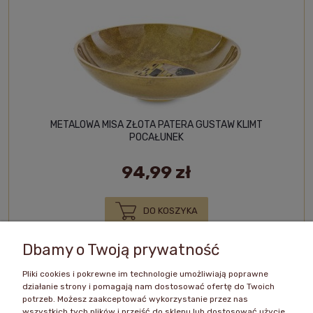
METALOWA MISA ZŁOTA PATERA GUSTAW KLIMT
POCAŁUNEK
94,99 zł
DO KOSZYKA
Dbamy o Twoją prywatność
Pliki cookies i pokrewne im technologie umożliwiają poprawne
«
1
2
3
4
»
działanie strony i pomagają nam dostosować ofertę do Twoich
potrzeb. Możesz zaakceptować wykorzystanie przez nas
wszystkich tych plików i przejść do sklepu lub dostosować użycie