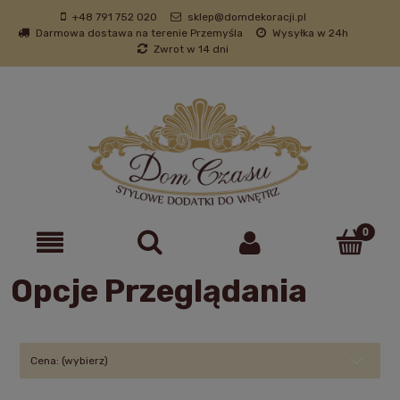
+48 791 752 020
sklep@domdekoracji.pl
Darmowa dostawa na terenie Przemyśla
Wysyłka w 24h
Zwrot w 14 dni
Opcje Przeglądania
Cena: (wybierz)