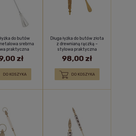
 łyżka do butów
Długa łyżka do butów złota
metalowa srebrna
z drewnianą rączką –
wa praktyczna
stylowa praktyczna
dekoracja
metalowa
9,00 zł
98,00 zł
DO KOSZYKA
DO KOSZYKA