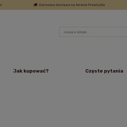
l
Darmowa dostawa na terenie Przemyśla
Jak kupować?
Częste pytania