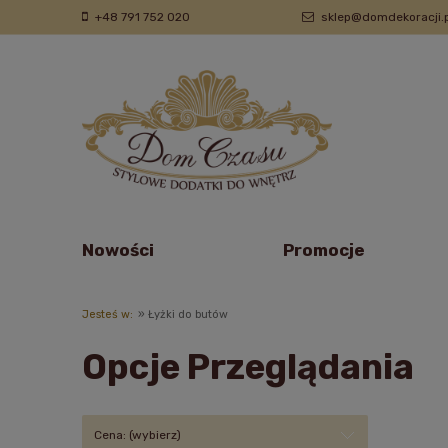
+48 791 752 020
sklep@domdekoracji.p
Nowości
Promocje
Jesteś w:
»
Łyżki do butów
Opcje Przeglądania
Cena: (wybierz)