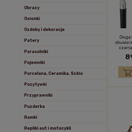
Obrazy
Osłonki
Ozdoby i dekoracje
Długa 
Patery
obuwia 
czarna
Parasolniki
8
Pojemniki
Porcelana, Ceramika, Szkło
Pozytywki
Przyprawniki
Puzderka
Ramki
Repliki aut i motocykli