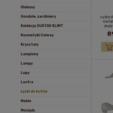
Globusy
Gondole, żardiniery
Łyżka d
metal
Kolekcja GUSTAV KLIMT
doda
8
Kosmetyki Colway
Kryształy
Lampiony
Lampy
Lupy
Lustra
Łyżki do butów
Meble
Mosiądz