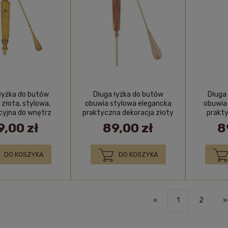
łyżka do butów
Długa łyżka do butów
Długa
 złota, stylowa,
obuwia stylowa elegancka
obuwia
cyjna do wnętrz
praktyczna dekoracja złoty
prakt
9,00 zł
89,00 zł
8
DO KOSZYKA
DO KOSZYKA
«
1
2
»