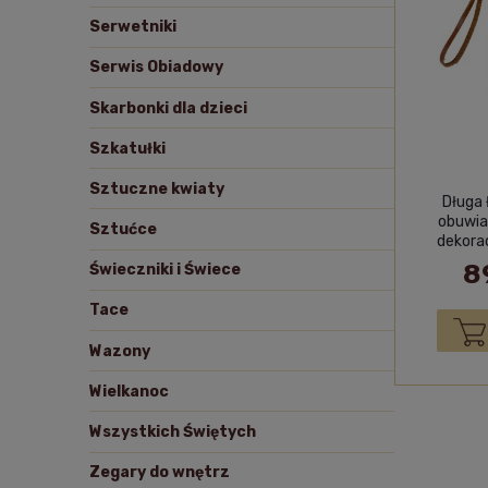
Serwetniki
Serwis Obiadowy
Skarbonki dla dzieci
Szkatułki
Sztuczne kwiaty
Długa 
obuwia
Sztućce
dekora
8
Świeczniki i Świece
Tace
Wazony
Wielkanoc
Wszystkich Świętych
Zegary do wnętrz