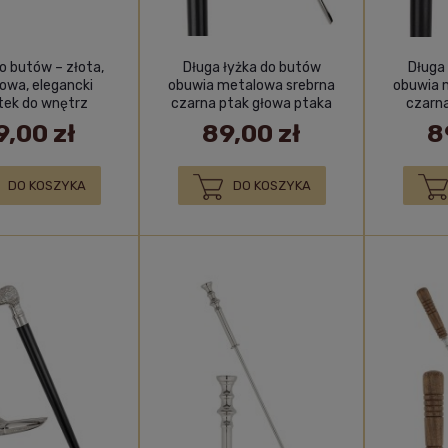
o butów – złota,
Długa łyżka do butów
Długa
owa, elegancki
obuwia metalowa srebrna
obuwia 
tek do wnętrz
czarna ptak głowa ptaka
czarna
9,00 zł
89,00 zł
8
DO KOSZYKA
DO KOSZYKA