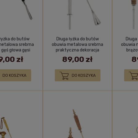
łyżka do butów
Długa łyżka do butów
Długa
metalowa srebrna
obuwia metalowa srebrna
obuwia 
 gęś głowa gęsi
praktyczna dekoracja
brązo
ozdoba
9,00 zł
89,00 zł
8
DO KOSZYKA
DO KOSZYKA