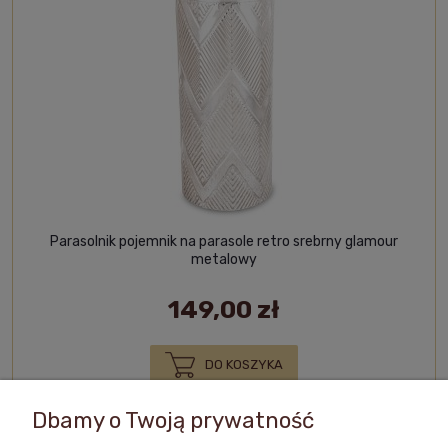
Parasolnik pojemnik na parasole retro srebrny glamour
metalowy
149,00 zł
DO KOSZYKA
Dbamy o Twoją prywatność