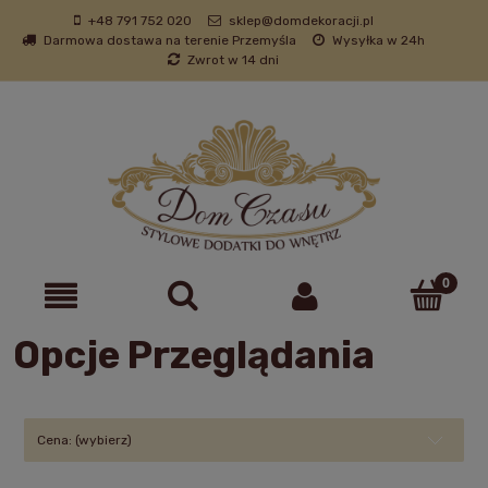
+48 791 752 020
sklep@domdekoracji.pl
Darmowa dostawa na terenie Przemyśla
Wysyłka w 24h
Zwrot w 14 dni
Opcje Przeglądania
Cena: (wybierz)