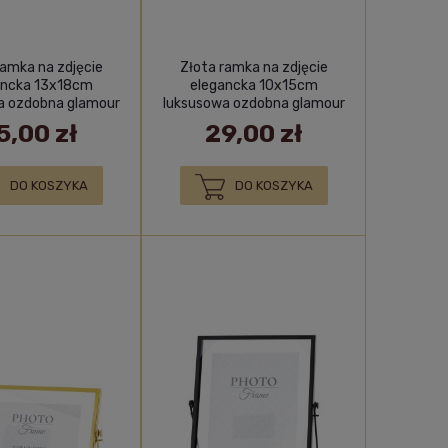
ramka na zdjęcie
Złota ramka na zdjęcie
ancka 13x18cm
elegancka 10x15cm
a ozdobna glamour
luksusowa ozdobna glamour
prezent
prezent
5,00 zł
29,00 zł
DO KOSZYKA
DO KOSZYKA