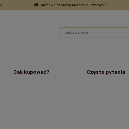
l
Darmowa dostawa na terenie Przemyśla
Jak kupować?
Częste pytania