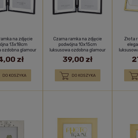
ramka na zdjęcie
Czarna ramka na zdjęcie
Złota 
ójna 13x18cm
podwójna 10x15cm
eleg
a ozdobna glamour
luksusowa ozdobna glamour
luksusow
książka
książka
4,00 zł
39,00 zł
2
DO KOSZYKA
DO KOSZYKA