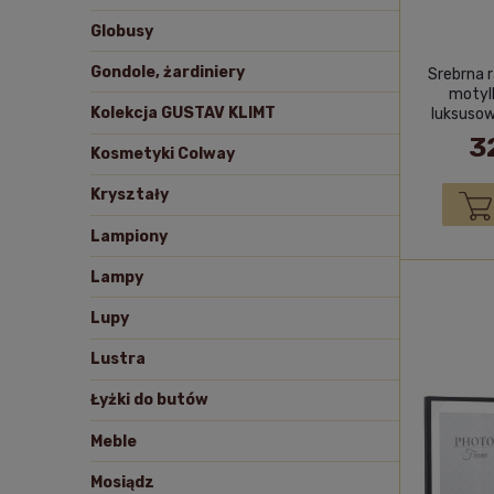
Globusy
Gondole, żardiniery
Srebrna r
motyl
Kolekcja GUSTAV KLIMT
luksuso
3
Kosmetyki Colway
Kryształy
Lampiony
Lampy
Lupy
Lustra
Łyżki do butów
Meble
Mosiądz