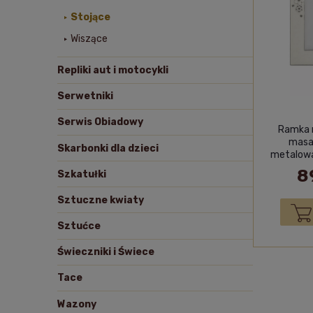
Stojące
Wiszące
Repliki aut i motocykli
Serwetniki
Serwis Obiadowy
Ramka n
masa
Skarbonki dla dzieci
metalowa
8
Szkatułki
Sztuczne kwiaty
Sztućce
Świeczniki i Świece
Tace
Wazony