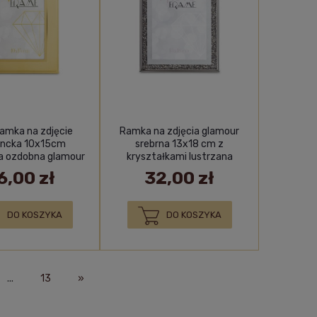
ramka na zdjęcie
Ramka na zdjęcia glamour
ancka 10x15cm
srebrna 13x18 cm z
a ozdobna glamour
kryształkami lustrzana
prezent
ozdoba
6,00 zł
32,00 zł
DO KOSZYKA
DO KOSZYKA
...
13
»