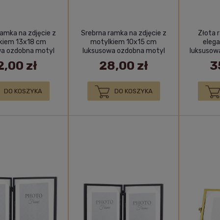
amka na zdjęcie z
Srebrna ramka na zdjęcie z
Złota 
kiem 13x18 cm
motylkiem 10x15 cm
eleg
wa ozdobna motyl
luksusowa ozdobna motyl
luksusow
2,00 zł
28,00 zł
3
DO KOSZYKA
DO KOSZYKA