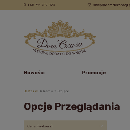
+48 791 752 020
sklep@domdekoracji.p
Nowości
Promocje
Jesteś w:
»
Ramki
»
Stojące
Opcje Przeglądania
Cena: (wybierz)