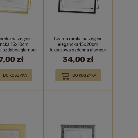
ramka na zdjęcie
Czarna ramka na zdjęcie
ancka 15x10cm
elegancka 15x20cm
a ozdobna glamour
luksusowa ozdobna glamour
pozioma
prezent
7,00 zł
34,00 zł
DO KOSZYKA
DO KOSZYKA