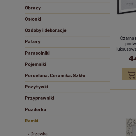
Obrazy
Osłonki
Ozdoby i dekoracje
Czarna 
Patery
podw
luksusow
Parasolniki
4
Pojemniki
Porcelana, Ceramika, Szkło
Pozytywki
Przyprawniki
Puzderka
Ramki
Drzewka