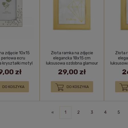
a zdjęcie 10x15
Złota ramka na zdjęcie
Złota 
 perłowa ecru
elegancka 18x15 cm
eleg
 kryształki motyl
luksusowa ozdobna glamour
luksusow
kwiatki
prezent
9,00 zł
29,00 zł
2
DO KOSZYKA
DO KOSZYKA
«
1
2
3
4
5