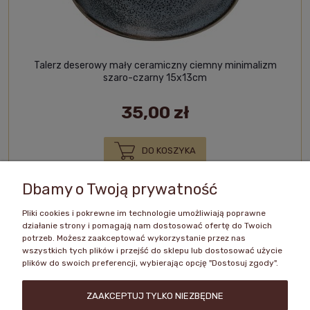
Talerz deserowy mały ceramiczny ciemny minimalizm
szaro-czarny 15x13cm
35,00 zł
DO KOSZYKA
Dbamy o Twoją prywatność
Pliki cookies i pokrewne im technologie umożliwiają poprawne
«
1
2
3
4
»
działanie strony i pomagają nam dostosować ofertę do Twoich
potrzeb. Możesz zaakceptować wykorzystanie przez nas
wszystkich tych plików i przejść do sklepu lub dostosować użycie
plików do swoich preferencji, wybierając opcję "Dostosuj zgody".
Zakupy
ZAAKCEPTUJ TYLKO NIEZBĘDNE
Pomoc