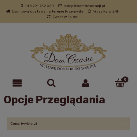
+48 791 752 020
sklep@domdekoracji.pl
Darmowa dostawa na terenie Przemyśla
Wysyłka w 24h
Zwrot w 14 dni
Opcje Przeglądania
Cena: (wybierz)