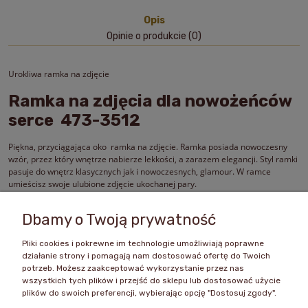
Opis
Opinie o produkcie (0)
Urokliwa ramka na zdjęcie
Ramka na zdjęcia dla nowożeńców
serce 473-3512
Piękna, przyciągająca oko ramka na zdjęcie. Ramka posiada nowoczesny
wzór, przez który wnętrze nabierze lekkości, a zarazem elegancji. Styl ramki
pasuje do wnętrz klasycznych jak i nowoczesnych, glamour. W ramce
umieścisz swoje ulubione zdjęcie ukochanej pary.
Wymiary ramki:
Dbamy o Twoją prywatność
22×17 cm
FOTO: 10X13
Pliki cookies i pokrewne im technologie umożliwiają poprawne
działanie strony i pomagają nam dostosować ofertę do Twoich
potrzeb. Możesz zaakceptować wykorzystanie przez nas
wszystkich tych plików i przejść do sklepu lub dostosować użycie
plików do swoich preferencji, wybierając opcję "Dostosuj zgody".
Zakupy