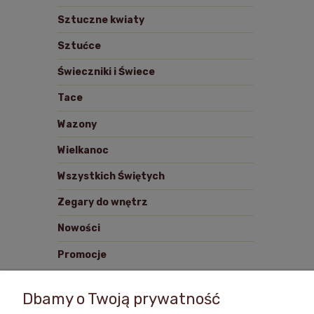
Sztuczne kwiaty
Sztućce
Świeczniki i Świece
Tace
Wazony
Wielkanoc
Wszystkich Świętych
Zegary do wnętrz
Nowości
Promocje
Dbamy o Twoją prywatność