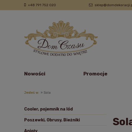
+48 791 752 020
sklep@domdekoracji.p
Nowości
Promocje
Jesteś w:
»
Sola
Cooler, pojemnik na lód
Sol
Poszewki, Obrusy, Bieżniki
Anioły