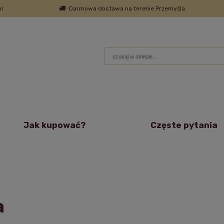
l
Darmowa dostawa na terenie Przemyśla
Jak kupować?
Częste pytania
a